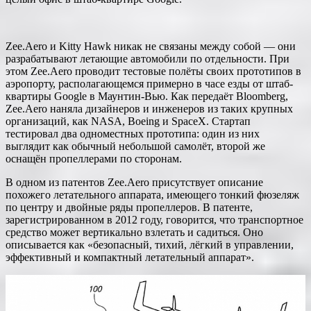
Zee.Aero и Kitty Hawk никак не связаны между собой — они
разрабатывают летающие автомобили по отдельности. При
этом Zee.Aero проводит тестовые полёты своих прототипов в
аэропорту, располагающемся примерно в часе езды от штаб-
квартиры Google в Маунтин-Вью. Как передаёт Bloomberg,
Zee.Aero наняла дизайнеров и инженеров из таких крупных
организаций, как NASA, Boeing и SpaceX. Стартап
тестировал два одноместных прототипа: один из них
выглядит как обычный небольшой самолёт, второй же
оснащён пропеллерами по сторонам.
В одном из патентов Zee.Aero присутствует описание
похожего летательного аппарата, имеющего тонкий фюзеляж
по центру и двойные ряды пропеллеров. В патенте,
зарегистрированном в 2012 году, говорится, что транспортное
средство может вертикально взлетать и садиться. Оно
описывается как «безопасный, тихий, лёгкий в управлении,
эффективный и компактный летательный аппарат».