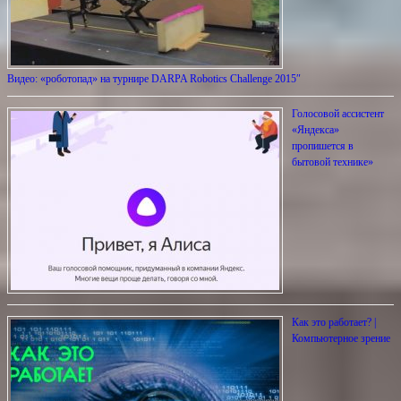
Видео: «роботопад» на турнире DARPA Robotics Challenge 2015″
Голосовой ассистент
«Яндекса»
пропишется в
бытовой технике»
Как это работает? |
Компьютерное зрение