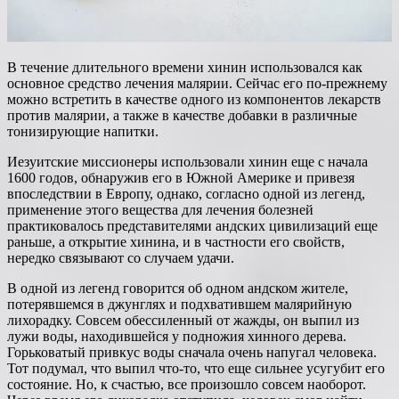
В течение длительного времени хинин использовался как
основное средство лечения малярии. Сейчас его по-прежнему
можно встретить в качестве одного из компонентов лекарств
против малярии, а также в качестве добавки в различные
тонизирующие напитки.
Иезуитские миссионеры использовали хинин еще с начала
1600 годов, обнаружив его в Южной Америке и привезя
впоследствии в Европу, однако, согласно одной из легенд,
применение этого вещества для лечения болезней
практиковалось представителями андских цивилизаций еще
раньше, а открытие хинина, и в частности его свойств,
нередко связывают со случаем удачи.
В одной из легенд говорится об одном андском жителе,
потерявшемся в джунглях и подхватившем малярийную
лихорадку. Совсем обессиленный от жажды, он выпил из
лужи воды, находившейся у подножия хинного дерева.
Горьковатый привкус воды сначала очень напугал человека.
Тот подумал, что выпил что-то, что еще сильнее усугубит его
состояние. Но, к счастью, все произошло совсем наоборот.