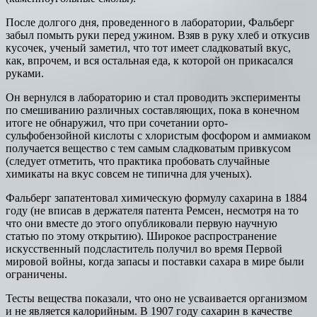
После долгого дня, проведенного в лаборатории, Фальберг
забыл помыть руки перед ужином. Взяв в руку хлеб и откусив
кусочек, ученый заметил, что тот имеет сладковатый вкус,
как, впрочем, и вся остальная еда, к которой он прикасался
руками.
Он вернулся в лабораторию и стал проводить эксперименты
по смешиванию различных составляющих, пока в конечном
итоге не обнаружил, что при сочетании орто-
сульфобензойной кислоты с хлористым фосфором и аммиаком
получается вещество с тем самым сладковатым привкусом
(следует отметить, что практика пробовать случайные
химикаты на вкус совсем не типична для ученых).
Фальберг запатентовал химическую формулу сахарина в 1884
году (не вписав в держателя патента Ремсен, несмотря на то
что они вместе до этого опубликовали первую научную
статью по этому открытию). Широкое распространение
искусственный подсластитель получил во время Первой
мировой войны, когда запасы и поставки сахара в мире были
ограничены.
Тесты вещества показали, что оно не усваивается организмом
и не является калорийным. В 1907 году сахарин в качестве