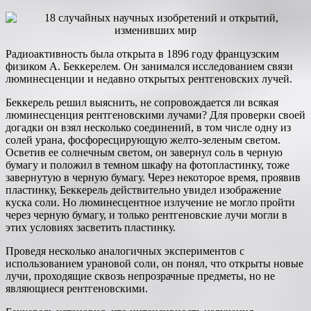
Радиоактивность была открыта в 1896 году французским
физиком А. Беккерелем. Он занимался исследованием связи
люминесценции и недавно открытых рентгеновских лучей.
Беккерель решил выяснить, не сопровождается ли всякая
люминесценция рентгеновскими лучами? Для проверки своей
догадки он взял несколько соединений, в том числе одну из
солей урана, фосфоресцирующую желто-зеленым светом.
Осветив ее солнечным светом, он завернул соль в черную
бумагу и положил в темном шкафу на фотопластинку, тоже
завернутую в черную бумагу. Через некоторое время, проявив
пластинку, Беккерель действительно увидел изображение
куска соли. Но люминесцентное излучение не могло пройти
через черную бумагу, и только рентгеновские лучи могли в
этих условиях засветить пластинку.
Проведя несколько аналогичных экспериментов с
использованием урановой соли, он понял, что открыты новые
лучи, проходящие сквозь непрозрачные предметы, но не
являющиеся рентгеновскими.