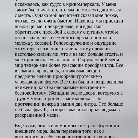
искажалось, как будто в кривом зеркале. У меня
также было чувство, что мы не можем сдвинуться
с места. Однако мой ассистент сказал мне позже,
что мы ехали очень быстро. Наконец, мы приехали
домой целые и невредимые, и я едва смог
обратиться с просьбой к своему спутнику, чтобы
он позвал нашего семейного врача и попросил
молока у соседей. Головокружение и ощущение,
что я теряю сознание, стали к этому времени
настолько сильными, что я не мог больше стоять, и
мне пришлось лечь на диван. Окружающий меня
мир теперь ещё более ужасающе преобразился. Все
в комнате вращалось, и знакомые вещи и
предметы мебели приобрели гротескную
угрожающую форму. Все они были в непрерывном
движении, как бы одержимые внутренним
беспокойством. Женщина возле двери, которую я с
трудом узнал, принесла мне молока — на
протяжении вечера я выпил два литра. Это больше
не была фрау Р., а скорее злая и коварная ведьма в
раскрашенной маске.
Ещё хуже, чем эти демонические трансформации
внешнего мира, была перемена того, как я
воспринимал себя, свою внутреннюю сущность.