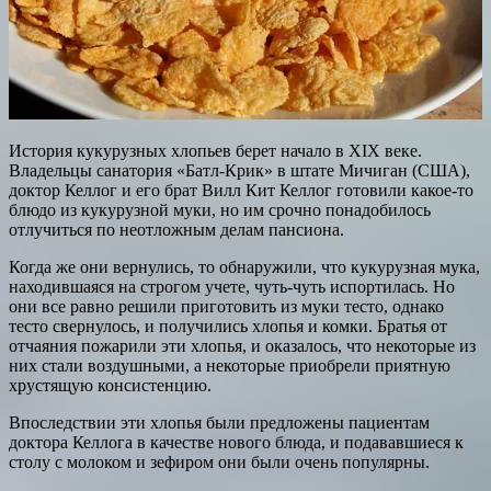
История кукурузных хлопьев берет начало в XIX веке.
Владельцы санатория «Батл-Крик» в штате Мичиган (США),
доктор Келлог и его брат Вилл Кит Келлог готовили какое-то
блюдо из кукурузной муки, но им срочно понадобилось
отлучиться по неотложным делам пансиона.
Когда же они вернулись, то обнаружили, что кукурузная мука,
находившаяся на строгом учете, чуть-чуть испортилась. Но
они все равно решили приготовить из муки тесто, однако
тесто свернулось, и получились хлопья и комки. Братья от
отчаяния пожарили эти хлопья, и оказалось, что некоторые из
них стали воздушными, а некоторые приобрели приятную
хрустящую консистенцию.
Впоследствии эти хлопья были предложены пациентам
доктора Келлога в качестве нового блюда, и подававшиеся к
столу с молоком и зефиром они были очень популярны.