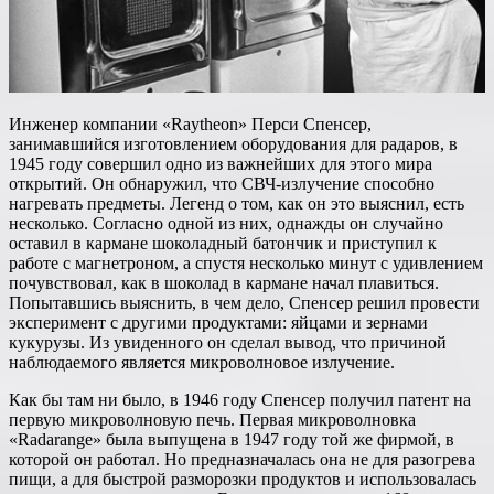
Инженер компании «Raytheon» Перси Спенсер,
занимавшийся изготовлением оборудования для радаров, в
1945 году совершил одно из важнейших для этого мира
открытий. Он обнаружил, что СВЧ-излучение способно
нагревать предметы. Легенд о том, как он это выяснил, есть
несколько. Согласно одной из них, однажды он случайно
оставил в кармане шоколадный батончик и приступил к
работе с магнетроном, а спустя несколько минут с удивлением
почувствовал, как в шоколад в кармане начал плавиться.
Попытавшись выяснить, в чем дело, Спенсер решил провести
эксперимент с другими продуктами: яйцами и зернами
кукурузы. Из увиденного он сделал вывод, что причиной
наблюдаемого является микроволновое излучение.
Как бы там ни было, в 1946 году Спенсер получил патент на
первую микроволновую печь. Первая микроволновка
«Radarange» была выпущена в 1947 году той же фирмой, в
которой он работал. Но предназначалась она не для разогрева
пищи, а для быстрой разморозки продуктов и использовалась