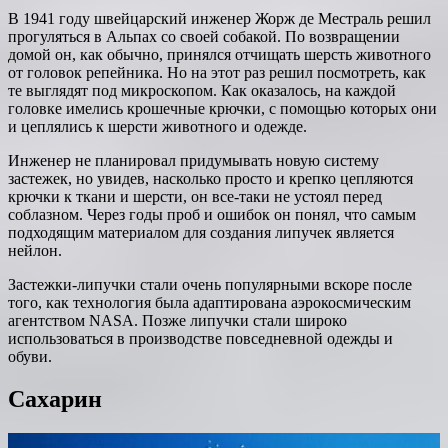
В 1941 году швейцарский инженер Жорж де Местраль решил
прогуляться в Альпах со своей собакой. По возвращении
домой он, как обычно, принялся отчищать шерсть животного
от головок репейника. Но на этот раз решил посмотреть, как
те выглядят под микроскопом. Как оказалось, на каждой
головке имелись крошечные крючки, с помощью которых они
и цеплялись к шерсти животного и одежде.
Инженер не планировал придумывать новую систему
застежек, но увидев, насколько просто и крепко цепляются
крючки к ткани и шерсти, он все-таки не устоял перед
соблазном. Через годы проб и ошибок он понял, что самым
подходящим материалом для создания липучек является
нейлон.
Застежки-липучки стали очень популярными вскоре после
того, как технология была адаптирована аэрокосмическим
агентством NASA. Позже липучки стали широко
использоваться в производстве повседневной одежды и
обуви.
Сахарин