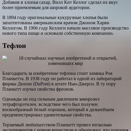
Добавив в хлопья сахар, Вилл Кит Келлог сделал их вкус
более приемлемым для широкой аудитории.
В 1894 году оригинальные кукурузные хлопья были
запатентованы американским врачом Джоном Харви
Келлогом. В 1906 году Келлоги начали массовое производство
нового типа пищи и основали собственную компанию.
Тефлон
Благодарить за изобретение тефлона стоит химика Роя
Планкетта. В 1938 году он работал в одной из лабораторий
фирмы Дюпон (DuPont) в штате Нью-Джерси. В ту пору
Планкетт изучал свойства фреонов.
Однажды он под сильным давлением заморозил
тетрафторэтилен, вследствие чего был получен
воскообразный белый порошок, который в дальнейшем
продемонстрировал удивительные свойства.
Терзаемый любопытством Планкетт провел несколько
экспериментов с новым веществом и обнаружил, что порошок