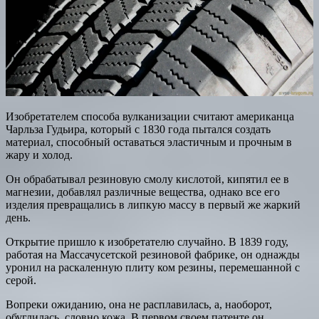
Изобретателем способа вулканизации считают американца
Чарльза Гудьира, который с 1830 года пытался создать
материал, способный оставаться эластичным и прочным в
жару и холод.
Он обрабатывал резиновую смолу кислотой, кипятил ее в
магнезии, добавлял различные вещества, однако все его
изделия превращались в липкую массу в первый же жаркий
день.
Открытие пришло к изобретателю случайно. В 1839 году,
работая на Массачусетской резиновой фабрике, он однажды
уронил на раскаленную плиту ком резины, перемешанной с
серой.
Вопреки ожиданию, она не расплавилась, а, наоборот,
обуглилась, словно кожа. В первом своем патенте он