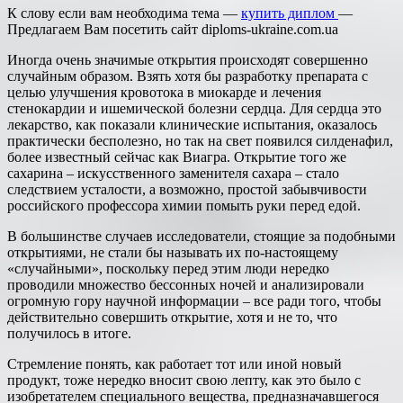
К слову если вам необходима тема —
купить диплом
—
Предлагаем Вам посетить сайт diploms-ukraine.com.ua
Иногда очень значимые открытия происходят совершенно
случайным образом. Взять хотя бы разработку препарата с
целью улучшения кровотока в миокарде и лечения
стенокардии и ишемической болезни сердца. Для сердца это
лекарство, как показали клинические испытания, оказалось
практически бесполезно, но так на свет появился силденафил,
более известный сейчас как Виагра. Открытие того же
сахарина – искусственного заменителя сахара – стало
следствием усталости, а возможно, простой забывчивости
российского профессора химии помыть руки перед едой.
В большинстве случаев исследователи, стоящие за подобными
открытиями, не стали бы называть их по-настоящему
«случайными», поскольку перед этим люди нередко
проводили множество бессонных ночей и анализировали
огромную гору научной информации – все ради того, чтобы
действительно совершить открытие, хотя и не то, что
получилось в итоге.
Стремление понять, как работает тот или иной новый
продукт, тоже нередко вносит свою лепту, как это было с
изобретателем специального вещества, предназначавшегося