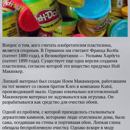
Вопрос о том, кого считать изобретателем пластилина,
является спорным. В Германии им считают Франца Колба
(патент 1880 года), в Великобритании — Уильяма Харбута
(патент 1899 года). Существует еще одна версия создания
пластилина, согласно которой это вещество придумал Ной
Маквикер.
Липкий материал был создан Ноем Маквикером, работавшим
на тот момент со своим братом Клео в компании Kutol,
производившей мыло. Однако изначально изготовленный
Маквикером материал не задумывался как игрушка. Он
разрабатывался как средство для очистки обоев.
Одной из проблем, с которой приходилось сталкиваться
держателям каминов, которыми люди отапливали дома, была
сажа, оседавшая на стены и портившая обои. Липкая глина
обещала беспроблемную очистку. Однако вскоре в моду