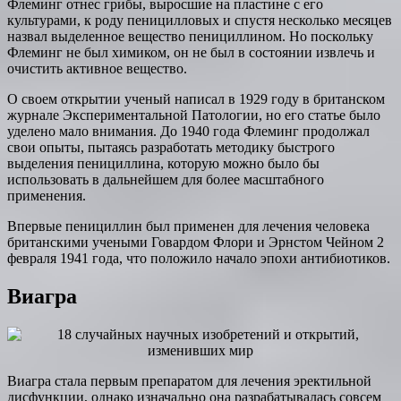
Флеминг отнес грибы, выросшие на пластине с его
культурами, к роду пеницилловых и спустя несколько месяцев
назвал выделенное вещество пенициллином. Но поскольку
Флеминг не был химиком, он не был в состоянии извлечь и
очистить активное вещество.
О своем открытии ученый написал в 1929 году в британском
журнале Экспериментальной Патологии, но его статье было
уделено мало внимания. До 1940 года Флеминг продолжал
свои опыты, пытаясь разработать методику быстрого
выделения пенициллина, которую можно было бы
использовать в дальнейшем для более масштабного
применения.
Впервые пенициллин был применен для лечения человека
британскими учеными Говардом Флори и Эрнстом Чейном 2
февраля 1941 года, что положило начало эпохи антибиотиков.
Виагра
Виагра стала первым препаратом для лечения эректильной
дисфункции, однако изначально она разрабатывалась совсем