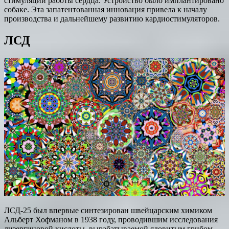
стимуляции работы сердца. Устройство было имплантировано
собаке. Эта запатентованная инновация привела к началу
производства и дальнейшему развитию кардиостимуляторов.
ЛСД
ЛСД-25 был впервые синтезирован швейцарским химиком
Альберт Хофманом в 1938 году, проводившим исследования
лизергиновой кислоты, вырабатываемой ядовитым грибом