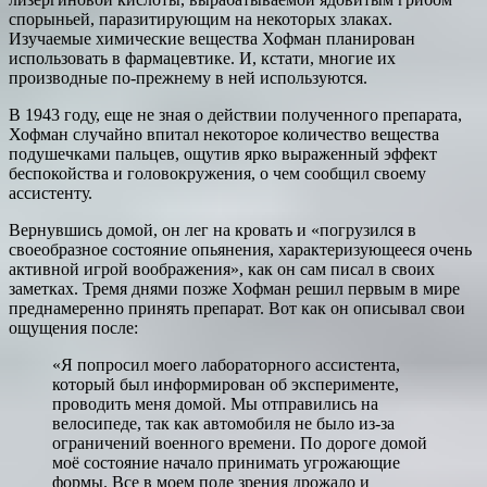
спорыньей, паразитирующим на некоторых злаках.
Изучаемые химические вещества Хофман планирован
использовать в фармацевтике. И, кстати, многие их
производные по-прежнему в ней используются.
В 1943 году, еще не зная о действии полученного препарата,
Хофман случайно впитал некоторое количество вещества
подушечками пальцев, ощутив ярко выраженный эффект
беспокойства и головокружения, о чем сообщил своему
ассистенту.
Вернувшись домой, он лег на кровать и «погрузился в
своеобразное состояние опьянения, характеризующееся очень
активной игрой воображения», как он сам писал в своих
заметках. Тремя днями позже Хофман решил первым в мире
преднамеренно принять препарат. Вот как он описывал свои
ощущения после:
«Я попросил моего лабораторного ассистента,
который был информирован об эксперименте,
проводить меня домой. Мы отправились на
велосипеде, так как автомобиля не было из-за
ограничений военного времени. По дороге домой
моё состояние начало принимать угрожающие
формы. Все в моем поле зрения дрожало и