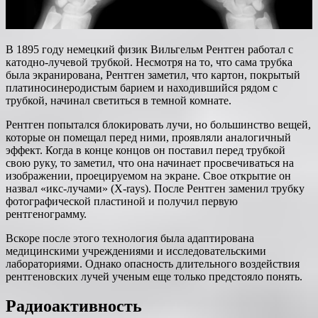
В 1895 году немецкий физик Вильгельм Рентген работал с
катодно-лучевой трубкой. Несмотря на то, что сама трубка
была экранирована, Рентген заметил, что картон, покрытый
платиносинеродистым барием и находившийся рядом с
трубкой, начинал светиться в темной комнате.
Рентген попытался блокировать лучи, но большинство вещей,
которые он помещал перед ними, проявляли аналогичный
эффект. Когда в конце концов он поставил перед трубкой
свою руку, то заметил, что она начинает просвечиваться на
изображении, проецируемом на экране. Свое открытие он
назвал «икс-лучами» (X-rays). После Рентген заменил трубку
фотографической пластиной и получил первую
рентгенограмму.
Вскоре после этого технология была адаптирована
медицинскими учреждениями и исследовательскими
лабораториями. Однако опасность длительного воздействия
рентгеновских лучей ученым еще только предстояло понять.
Радиоактивность