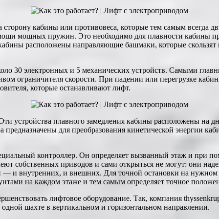
а сторону кабины или противовеса, которые тем самым всегда 
омощи мощных пружин. Это необходимо для плавности кабины пр
кабины расположены направляющие башмаки, которые скользят
оло 30 электронных и 5 механических устройств. Самыми главн
вом ограничителя скорости. При падении или перегрузке кабины
вителя, которые останавливают лифт.
Эти устройства плавного замедления кабины расположены на д
ра предназначены для преобразования кинетической энергии каб
специальный контроллер. Он определяет вызванный этаж и при п
меют собственных приводов и сами открыться не могут: они на
ей — и внутренних, и внешних. Для точной остановки на нужном
унтами на каждом этаже и тем самым определяет точное положе
шенствовать лифтовое оборудование. Так, компания thyssenkrup
 одной шахте в вертикальном и горизонтальном направлении.