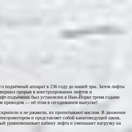
о подъёмный аппарат в 236 году до нашей эры. Затем лифты
овершил прорыв в конструировании лифтов и
лифт-подъёмник был установлен в Нью-Йорке тремя годами
им приводом — об этом в сегодняшнем выпуске!
 скрипели и не ржавели, их пропитывают маслом. В движение
электромотором и представляет собой канатоведущий шкив,
рый уравновешивает кабину лифта и уменьшает нагрузку на