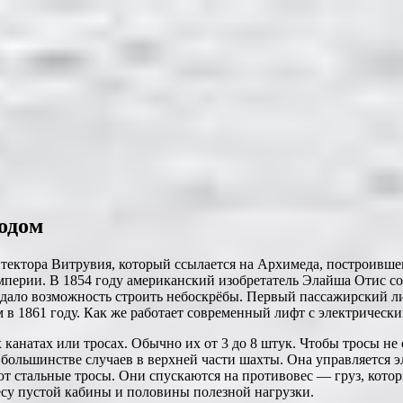
водом
ектора Витрувия, который ссылается на Архимеда, построившег
империи. В 1854 году американский
изобретатель Элайша Отис с
 дало возможность строить небоскрёбы. Первый пассажирский 
 в 1861 году. Как же работает современный лифт с электрическ
канатах или тросах. Обычно их от 3 до 8 штук. Чтобы тросы не
 большинстве случаев в верхней части шахты. Она управляется 
ют стальные тросы. Они спускаются на противовес — груз, кото
есу пустой кабины и половины полезной нагрузки.