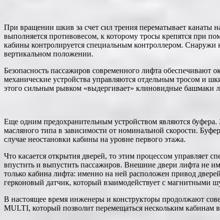
При вращении шкив за счет сил трения перематывает канаты н
выполняется противовесом, к которому тросы крепятся при п
кабины контролируется специальным контроллером. Снаружи 
вертикальном положении.
Безопасность пассажиров современного лифта обеспечивают ок
механические устройства управляются отдельным тросом и шки
этого сильным рывком «выдергивает» клиновидные башмаки ло
Еще одним предохранительным устройством являются буфера. 
масляного типа в зависимости от номинальной скорости. Буфе
случае неостановки кабины на уровне первого этажа.
Что касается открытия дверей, то этим процессом управляет 
впустить и выпустить пассажиров. Внешние двери лифта не и
только кабина лифта: именно на ней расположен привод двер
герконовый датчик, который взаимодействует с магнитными ш
В настоящее время инженеры и конструкторы продолжают совер
MULTI, который позволит перемещаться нескольким кабинам в