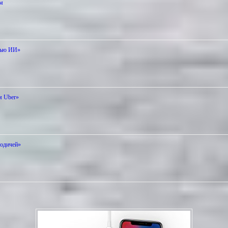
ам
ощью ИИ»
м Uber»
родичей»