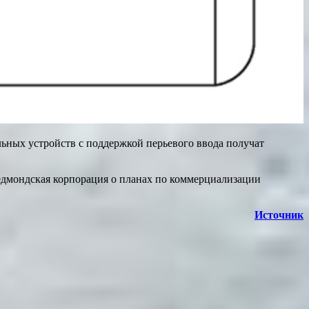
льных устройств с поддержкой перьевого ввода получат
редмондская корпорация о планах по коммерциализации
Источник