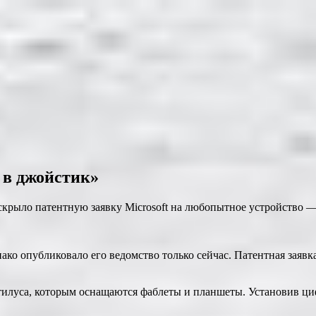
с в джойстик»
рыло патентную заявку Microsoft на любопытное устройство —
о опубликовало его ведомство только сейчас. Патентная заявка н
тилуса, которым оснащаются фаблеты и планшеты. Установив ци