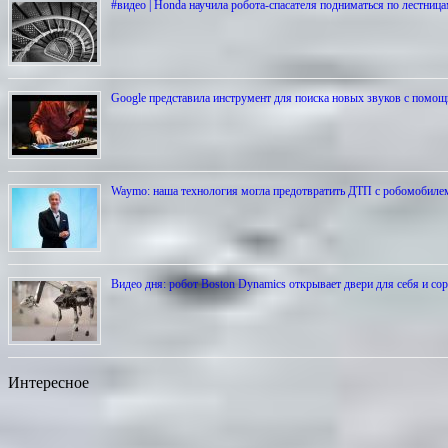
#видео | Honda научила робота-спасателя подниматься по лестниц
Google представила инструмент для поиска новых звуков с пом
Waymo: наша технология могла предотвратить ДТП с робомобиле
Видео дня: робот Boston Dynamics открывает двери для себя и со
Интересное