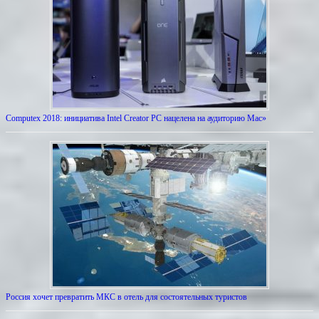
Computex 2018: инициатива Intel Creator PC нацелена на аудиторию Mac»
Россия хочет превратить МКС в отель для состоятельных туристов