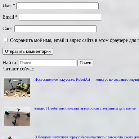
Имя
*
Email
*
Сайт
Сохранить моё имя, email и адрес сайта в этом браузере д
Найти:
Читают сейчас
Искусственное искусство: RobotArt — конкурс по созданию карти
#видео | Необычный концепт автомобиля с ветряным двигателем
В Лондоне запустили первую бесконтактную платёжную схему дл