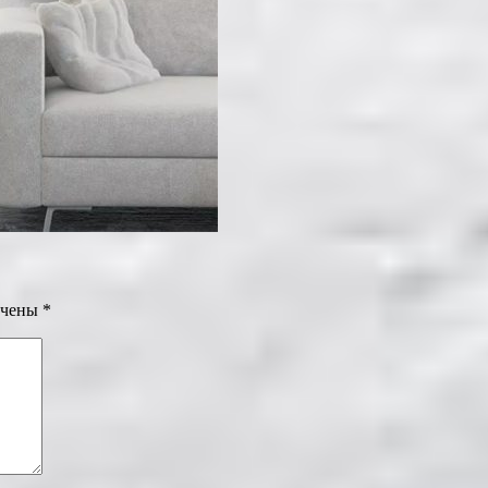
ечены
*