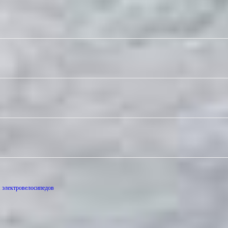
м электровелосипедов