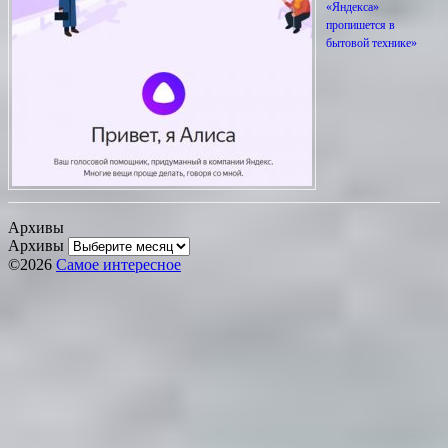
«Яндекса»
пропишется в
бытовой технике»
Архивы
Архивы
©2026
Самое интересное