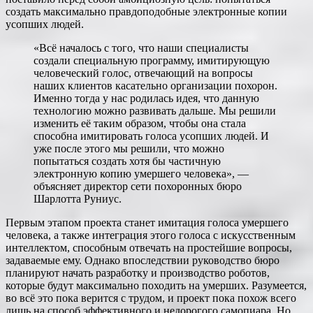
создать максимально правдоподобные электронные копии
усопших людей.
«Всё началось с того, что наши специалисты
создали специальную программу, имитирующую
человеческий голос, отвечающий на вопросы
наших клиентов касательно организации похорон.
Именно тогда у нас родилась идея, что данную
технологию можно развивать дальше. Мы решили
изменить её таким образом, чтобы она стала
способна имитировать голоса усопших людей. И
уже после этого мы решили, что можно
попытаться создать хотя бы частичную
электронную копию умершего человека», —
объясняет директор сети похоронных бюро
Шарлотта Руниус.
Первым этапом проекта станет имитация голоса умершего
человека, а также интеграция этого голоса с искусственным
интеллектом, способным отвечать на простейшие вопросы,
задаваемые ему. Однако впоследствии руководство бюро
планируют начать разработку и производство роботов,
которые будут максимально походить на умерших. Разумеется,
во всё это пока верится с трудом, и проект пока похож всего
лишь на способ эффективного и недорогого самопиара. Но