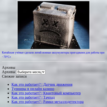
Китайские учёные сделали литий-ионные аккумуляторы пригодными для работы при
−70°С»
Архивы
Архивы
Свежие записи
Как это работает? | Датчик движения
Турниры в онлайн казино
Как это работает? | Квантовый компьютер
Как это работает? | Тачпад
Как это работает? | Рамки металлодетектора