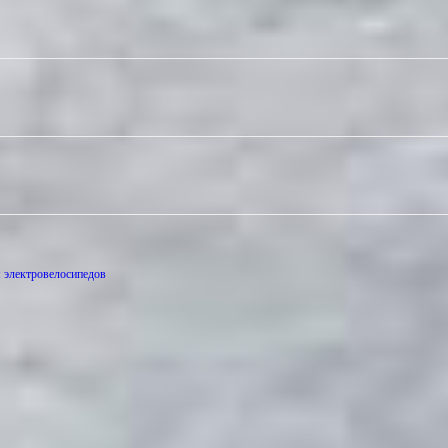
м электровелосипедов