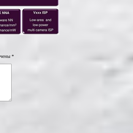
ечены
*