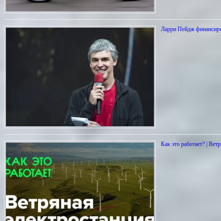
Ларри Пейдж финансиро
Как это работает? | Вет