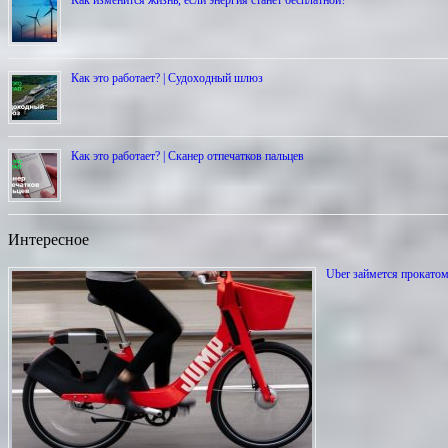
Как изменится жизнь, если энергия станет бесплатной?
Как это работает? | Cудоходный шлюз
Как это работает? | Сканер отпечатков пальцев
Интересное
Uber займется прокато