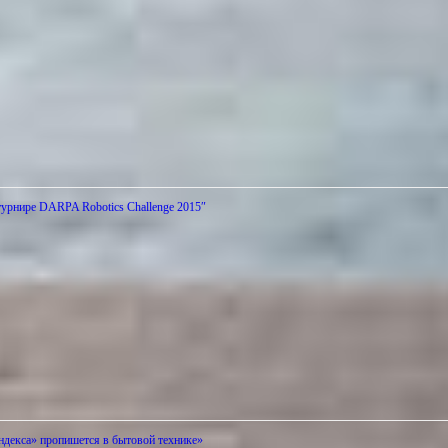
турнире DARPA Robotics Challenge 2015″
ндекса» пропишется в бытовой технике»