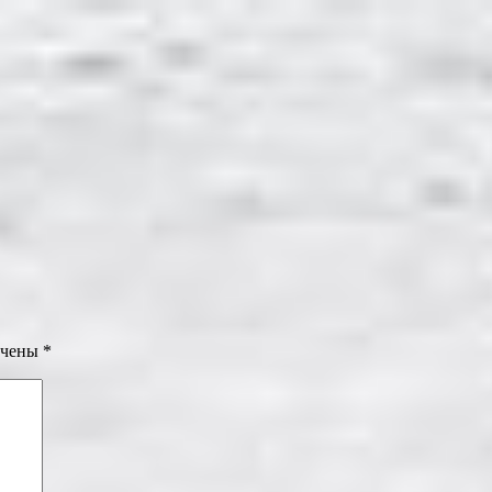
ечены
*