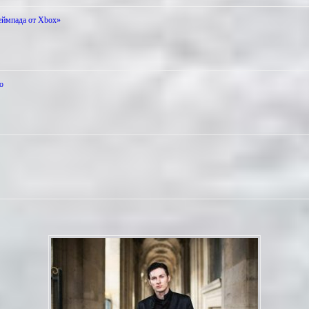
еймпада от Xbox»
о