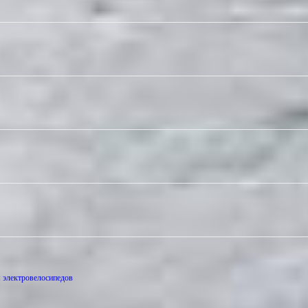
м электровелосипедов