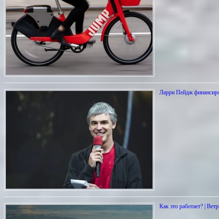
Ларри Пейдж финансиро
Как это работает? | Вет