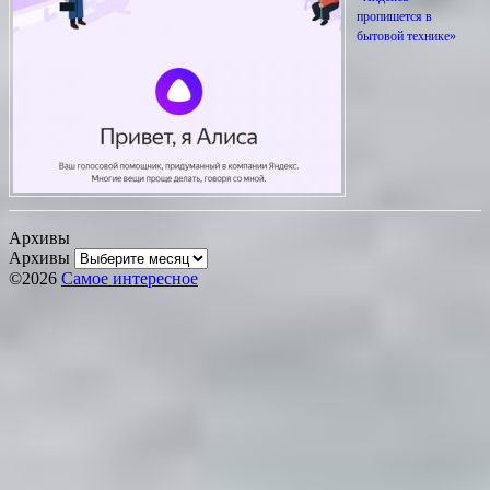
пропишется в
бытовой технике»
Архивы
Архивы
©2026
Самое интересное