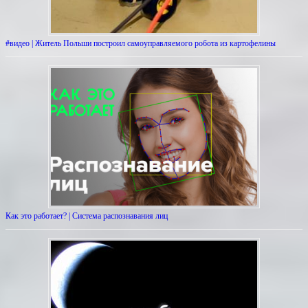
#видео | Житель Польши построил самоуправляемого робота из картофелины
Как это работает? | Система распознавания лиц