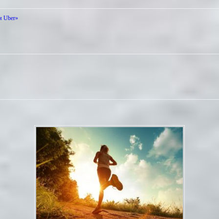
м Uber»