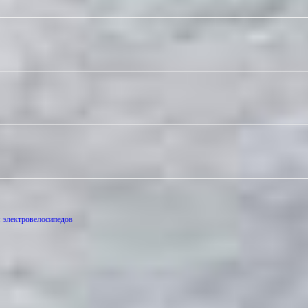
м электровелосипедов