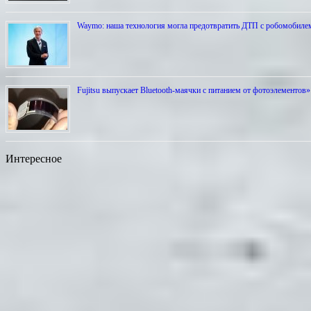
Waymo: наша технология могла предотвратить ДТП с робомобиле
Fujitsu выпускает Bluetooth-маячки с питанием от фотоэлементов»
Интересное