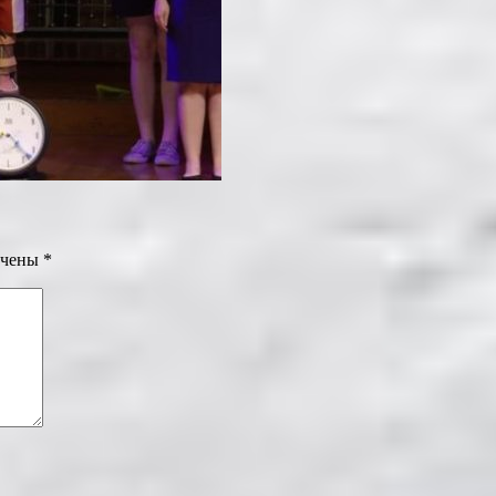
ечены
*